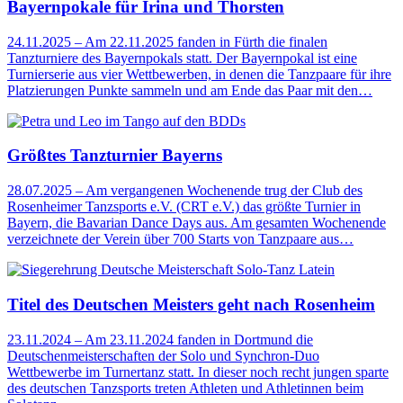
Bayernpokale für Irina und Thorsten
24.11.2025
–
Am 22.11.2025 fanden in Fürth die finalen
Tanzturniere des Bayernpokals statt. Der Bayernpokal ist eine
Turnierserie aus vier Wettbewerben, in denen die Tanzpaare für ihre
Platzierungen Punkte sammeln und am Ende das Paar mit den…
Größtes Tanzturnier Bayerns
28.07.2025
–
Am vergangenen Wochenende trug der Club des
Rosenheimer Tanzsports e.V. (CRT e.V.) das größte Turnier in
Bayern, die Bavarian Dance Days aus. Am gesamten Wochenende
verzeichnete der Verein über 700 Starts von Tanzpaare aus…
Titel des Deutschen Meisters geht nach Rosenheim
23.11.2024
–
Am 23.11.2024 fanden in Dortmund die
Deutschenmeisterschaften der Solo und Synchron-Duo
Wettbewerbe im Turnertanz statt. In dieser noch recht jungen sparte
des deutschen Tanzsports treten Athleten und Athletinnen beim