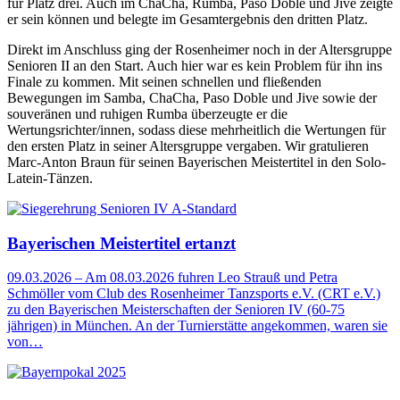
für Platz drei. Auch im ChaCha, Rumba, Paso Doble und Jive zeigte
er sein können und belegte im Gesamtergebnis den dritten Platz.
Direkt im Anschluss ging der Rosenheimer noch in der Altersgruppe
Senioren II an den Start. Auch hier war es kein Problem für ihn ins
Finale zu kommen. Mit seinen schnellen und fließenden
Bewegungen im Samba, ChaCha, Paso Doble und Jive sowie der
souveränen und ruhigen Rumba überzeugte er die
Wertungsrichter/innen, sodass diese mehrheitlich die Wertungen für
den ersten Platz in seiner Altersgruppe vergaben. Wir gratulieren
Marc-Anton Braun für seinen Bayerischen Meistertitel in den Solo-
Latein-Tänzen.
Bayerischen Meistertitel ertanzt
09.03.2026
–
Am 08.03.2026 fuhren Leo Strauß und Petra
Schmöller vom Club des Rosenheimer Tanzsports e.V. (CRT e.V.)
zu den Bayerischen Meisterschaften der Senioren IV (60-75
jährigen) in München. An der Turnierstätte angekommen, waren sie
von…