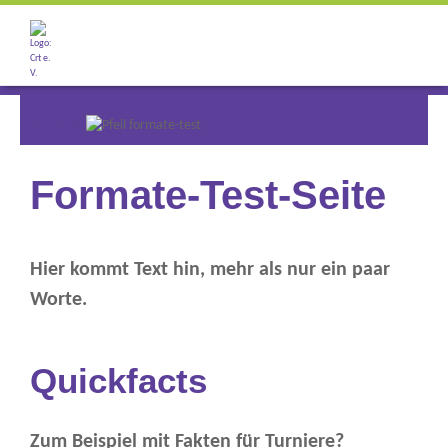
Der Club
crt-ro.de
formate-test
Unser Angebot
Formate-Test-Seite
Turniere
Hier kommt Text hin, mehr als nur ein paar
Worte.
News Archiv
Quickfacts
Zum Beispiel mit Fakten für Turniere?